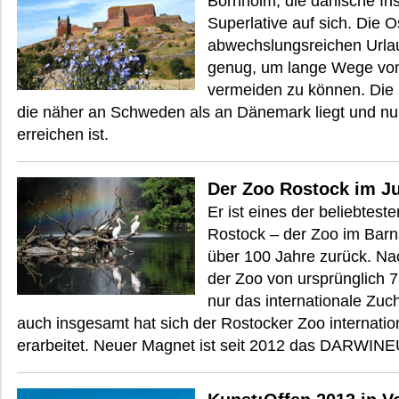
Bornholm, die dänische Inse
Superlative auf sich. Die 
abwechslungsreichen Urlau
genug, um lange Wege vom
vermeiden zu können. Die B
die näher an Schweden als an Dänemark liegt und nur
erreichen ist.
Der Zoo Rostock im J
Er ist eines der beliebtest
Rostock – der Zoo im Barns
über 100 Jahre zurück. N
der Zoo von ursprünglich 7
nur das internationale Zuch
auch insgesamt hat sich der Rostocker Zoo internati
erarbeitet. Neuer Magnet ist seit 2012 das DARWIN