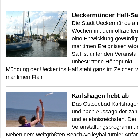
Ueckermünder Haff-Sa
Die Stadt Ueckermünde am S
Wochen mit dem offizielle
eine Entwicklung gewürdigt
maritimen Ereignissen wid
Sail ist unter den Veranst
unbestrittene Höhepunkt. 
Mündung der Uecker ins Haff steht ganz im Zeichen vo
maritimen Flair.
Karlshagen hebt ab
Das Ostseebad Karlshagen 
und nach Aussage der zahl
und erlebnisreichsten. Der
Veranstaltungsprogramm, d
Neben dem weltgrößten Beach-Volleyballturnier Anfan