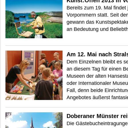
Kunst:Offen 2013 in 
Bereits zum 19. Mal findet 
Vorpommern statt. Seit de
gewann das Kunstspektake
an Bedeutung und Beliebth
Am 12. Mai nach Stra
Dem Einzelnen bleibt es se
an diesem Tag für einen B
Museen der alten Hansesta
oder Internationaler Muse
Fall, denn beide Einrichtu
Angebotes äußerst fantasie
Doberaner Münster rei
Die Gästebucheintragungen