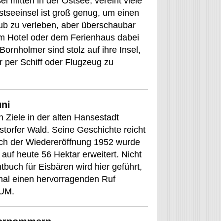
l mitten in der Ostsee, vereint viele
Ostseeinsel ist groß genug, um einen
b zu verleben, aber überschaubar
 Hotel oder dem Ferienhaus dabei
ornholmer sind stolz auf ihre Insel,
 per Schiff oder Flugzeug zu
uni
en Ziele in der alten Hansestadt
torfer Wald. Seine Geschichte reicht
ach der Wiedereröffnung 1952 wurde
 auf heute 56 Hektar erweitert. Nicht
tbuch für Eisbären wird hier geführt,
onal einen hervorragenden Ruf
EUM.