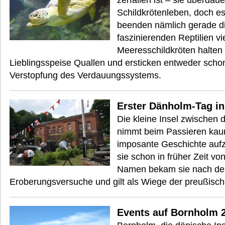
zerfallen ist – sie überdau
Schildkrötenleben, doch e
beenden nämlich gerade di
faszinierenden Reptilien vi
Meeresschildkröten halten 
Lieblingsspeise Quallen und ersticken entweder scho
Verstopfung des Verdauungssystems.
Erster Dänholm-Tag in
Die kleine Insel zwischen
nimmt beim Passieren kau
imposante Geschichte auf
sie schon in früher Zeit v
Namen bekam sie nach de
Eroberungsversuche und gilt als Wiege der preußisc
Events auf Bornholm 