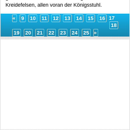
Kreidefelsen, allen voran der Königsstuhl.
17
«
9
10
11
12
13
14
15
16
18
19
20
21
22
23
24
25
»