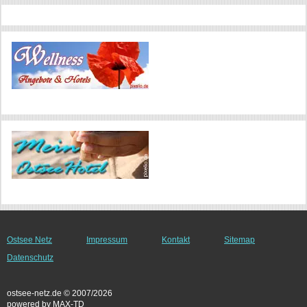
Ostsee Netz
Impressum
Kontakt
Sitemap
Datenschutz
ostsee-netz.de © 2007/2026
powered by MAX-TD