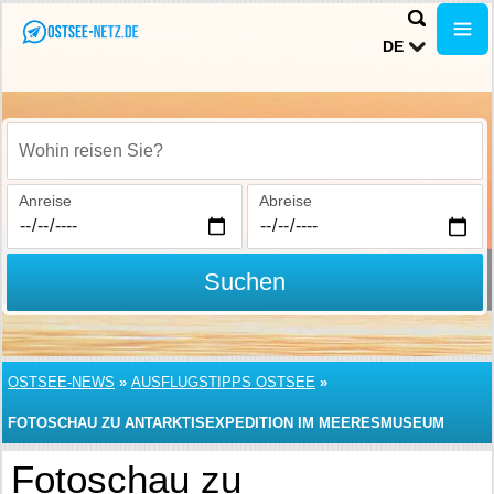
DE
Wohin reisen Sie?
Anreise
Abreise
Suchen
OSTSEE-NEWS
»
AUSFLUGSTIPPS OSTSEE
»
FOTOSCHAU ZU ANTARKTISEXPEDITION IM MEERESMUSEUM
STRALSUND
Fotoschau zu