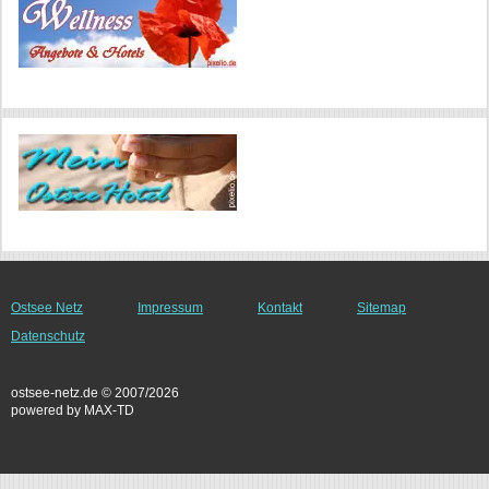
Ostsee Netz
Impressum
Kontakt
Sitemap
Datenschutz
ostsee-netz.de © 2007/2026
powered by MAX-TD