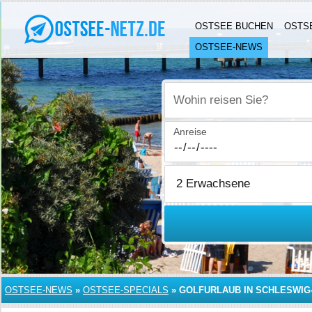
OSTSEE BUCHEN
OSTS
OSTSEE-NEWS
Wohin reisen Sie?
Anreise
OSTSEE-NEWS
»
OSTSEE-SPECIALS
»
GOLFURLAUB IN SCHLESWIG