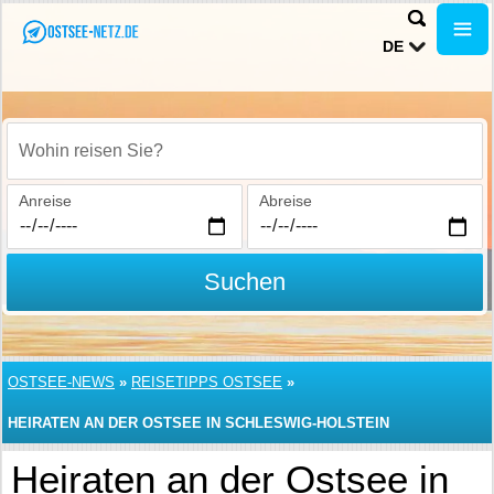
DE
Wohin reisen Sie?
Anreise
Abreise
Suchen
OSTSEE-NEWS
»
REISETIPPS OSTSEE
»
HEIRATEN AN DER OSTSEE IN SCHLESWIG-HOLSTEIN
Heiraten an der Ostsee in