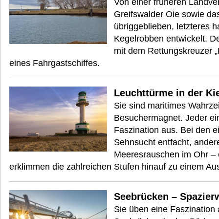
Von einer früheren Landve
Greifswalder Oie sowie das
übriggeblieben, letzteres 
Kegelrobben entwickelt. De
mit dem Rettungskreuzer „B
eines Fahrgastschiffes.
Leuchttürme in der Ki
Sie sind maritimes Wahrze
Besuchermagnet. Jeder ein
Faszination aus. Bei den e
Sehnsucht entfacht, ander
Meeresrauschen im Ohr – e
erklimmen die zahlreichen Stufen hinauf zu einem Au
Seebrücken – Spazier
Sie üben eine Faszination 