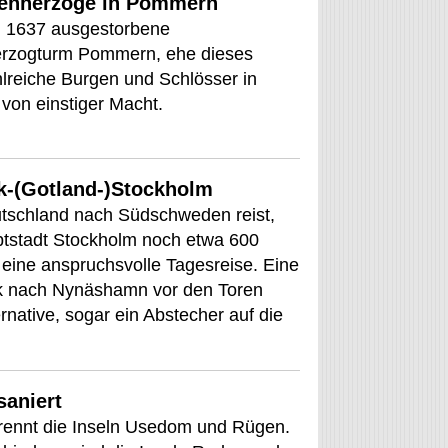
ifenherzöge in Pommern
e, 1637 ausgestorbene
erzogturm Pommern, ehe dieses
hlreiche Burgen und Schlösser in
on einstiger Macht.
k-(Gotland-)Stockholm
tschland nach Südschweden reist,
uptstadt Stockholm noch etwa 600
 eine anspruchsvolle Tagesreise. Eine
ck nach Nynäshamn vor den Toren
rnative, sogar ein Abstecher auf die
saniert
rennt die Inseln Usedom und Rügen.