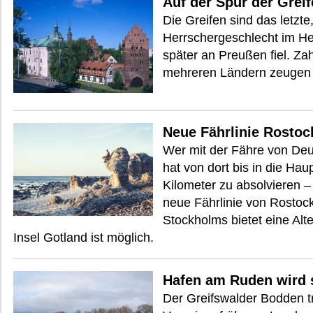
Auf der Spur der Gre
Die Greifen sind das letzt
Herrschergeschlecht im H
später an Preußen fiel. Za
mehreren Ländern zeugen v
Neue Fährlinie Rostoc
Wer mit der Fähre von Deu
hat von dort bis in die Ha
Kilometer zu absolvieren –
neue Fährlinie von Rosto
Stockholms bietet eine Alte
Insel Gotland ist möglich.
Hafen am Ruden wird 
Der Greifswalder Bodden t