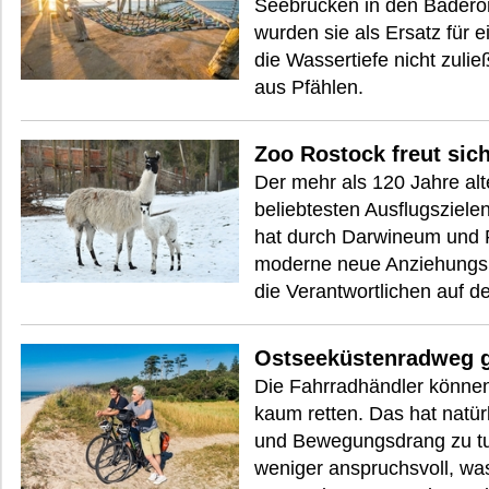
Seebrücken in den Bäderor
wurden sie als Ersatz für 
die Wassertiefe nicht zulie
aus Pfählen.
Zoo Rostock freut sich
Der mehr als 120 Jahre alt
beliebtesten Ausflugsziel
hat durch Darwineum und P
moderne neue Anziehungsp
die Verantwortlichen auf de
Ostseeküstenradweg 
Die Fahrradhändler können
kaum retten. Das hat natür
und Bewegungsdrang zu tun
weniger anspruchsvoll, was