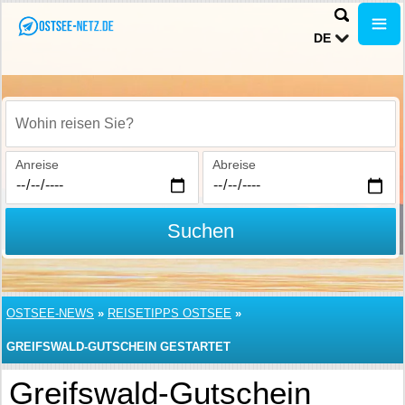
DE
Wohin reisen Sie?
Anreise
Abreise
Suchen
OSTSEE-NEWS
»
REISETIPPS OSTSEE
»
GREIFSWALD-GUTSCHEIN GESTARTET
Greifswald-Gutschein