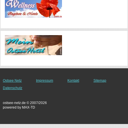
Ostsee Netz
Impressum
Kontakt
Sitemap
Datenschutz
ostsee-netz.de © 2007/2026
powered by MAX-TD