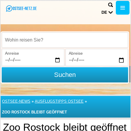
DE
Wohin reisen Sie?
Anreise
Abreise
Suchen
OSTSEE-NEWS
»
AUSFLUGSTIPPS OSTSEE
»
ZOO ROSTOCK BLEIBT GEÖFFNET
Zoo Rostock bleibt geöffnet