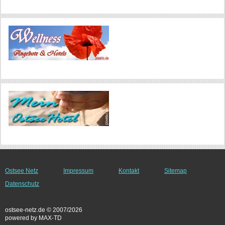
Ostsee Netz
Impressum
Kontakt
Sitemap
Datenschutz
ostsee-netz.de © 2007/2026
powered by MAX-TD