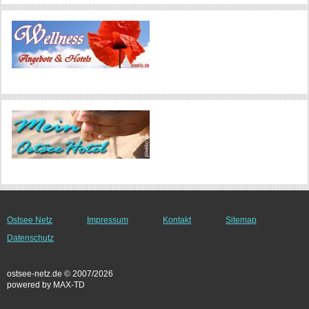
Ostsee Netz
Impressum
Kontakt
Sitemap
Datenschutz
ostsee-netz.de © 2007/2026
powered by MAX-TD