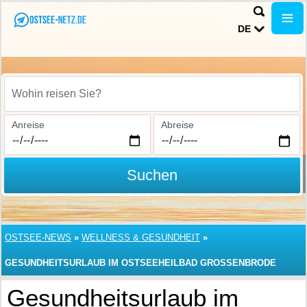
DE
Wohin reisen Sie?
Anreise
Abreise
Suchen
OSTSEE-NEWS
»
WELLNESS & GESUNDHEIT
»
GESUNDHEITSURLAUB IM OSTSEEHEILBAD GROSSENBRODE
Gesundheitsurlaub im