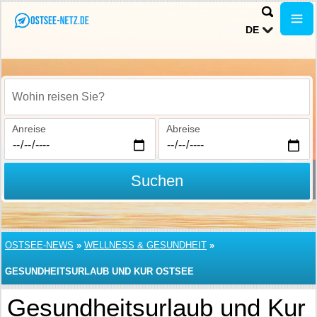
DE
Wohin reisen Sie?
Anreise
Abreise
Suchen
OSTSEE-NEWS
»
WELLNESS & GESUNDHEIT
»
GESUNDHEITSURLAUB UND KUR OSTSEE
Gesundheitsurlaub und Kur