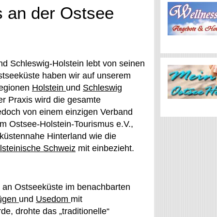
s an der Ostsee
d Schleswig-Holstein lebt von seinen
stseeküste haben wir auf unserem
Regionen
Holstein
und
Schleswig
der Praxis wird die gesamte
edoch von einem einzigen Verband
em Ostsee-Holstein-Tourismus e.V.,
küstennahe Hinterland wie die
lsteinische Schweiz
mit einbezieht.
s an Ostseeküste im benachbarten
ügen
und
Usedom
mit
, drohte das „traditionelle“