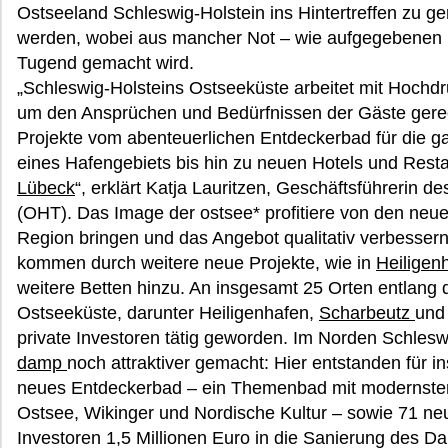
Ostseeland Schleswig-Holstein ins Hintertreffen zu ge
werden, wobei aus mancher Not – wie aufgegebenen M
Tugend gemacht wird.
„Schleswig-Holsteins Ostseeküste arbeitet mit Hoch
um den Ansprüchen und Bedürfnissen der Gäste gerec
Projekte vom abenteuerlichen Entdeckerbad für die g
eines Hafengebiets bis hin zu neuen Hotels und Res
Lübeck
“, erklärt Katja Lauritzen, Geschäftsführerin d
(OHT). Das Image der ostsee* profitiere von den neuen
Region bringen und das Angebot qualitativ verbesser
kommen durch weitere neue Projekte, wie in
Heiligen
weitere Betten hinzu. An insgesamt 25 Orten entlang 
Ostseeküste, darunter Heiligenhafen,
Scharbeutz
un
private Investoren tätig geworden. Im Norden Schlesw
damp
noch attraktiver gemacht: Hier entstanden für i
neues Entdeckerbad – ein Themenbad mit modernster
Ostsee, Wikinger und Nordische Kultur – sowie 71 n
Investoren 1,5 Millionen Euro in die Sanierung des D