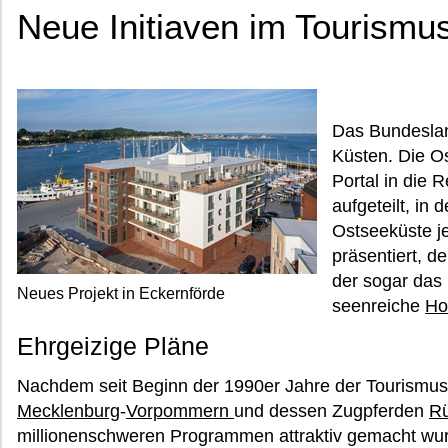
Neue Initiaven im Tourismu
Das Bundeslan
Küsten. Die O
Portal in die 
aufgeteilt, in 
Ostseeküste j
präsentiert, d
der sogar das 
Neues Projekt in Eckernförde
seenreiche
Ho
Ehrgeizige Pläne
Nachdem seit Beginn der 1990er Jahre der Tourismu
Mecklenburg
-
Vorpommern
und dessen Zugpferden
R
millionenschweren Programmen attraktiv gemacht wurde