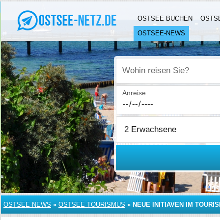
OSTSEE BUCHEN
OSTS
OSTSEE-NEWS
Wohin reisen Sie?
Anreise
OSTSEE-NEWS
»
OSTSEE-TOURISMUS
»
NEUE INITIAVEN IM TOURI