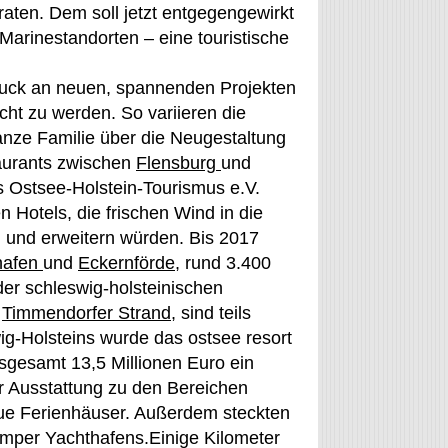
raten. Dem soll jetzt entgegengewirkt
arinestandorten – eine touristische
druck an neuen, spannenden Projekten
ht zu werden. So variieren die
anze Familie über die Neugestaltung
taurants zwischen
Flensburg
und
es Ostsee-Holstein-Tourismus e.V.
 Hotels, die frischen Wind in die
n und erweitern würden. Bis 2017
hafen
und
Eckernförde
, rund 3.400
der schleswig-holsteinischen
d
Timmendorfer Strand
, sind teils
ig-Holsteins wurde das ostsee resort
nsgesamt 13,5 Millionen Euro ein
 Ausstattung zu den Bereichen
eue Ferienhäuser. Außerdem steckten
amper Yachthafens.Einige Kilometer