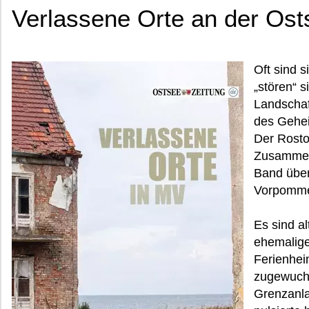
Verlassene Orte an der Ost
Oft sind s
„stören“ 
Landschaf
des Gehei
Der Rostoc
Zusammena
Band über
Vorpomme
Es sind a
ehemalige
Ferienhei
zugewuche
Grenzanla