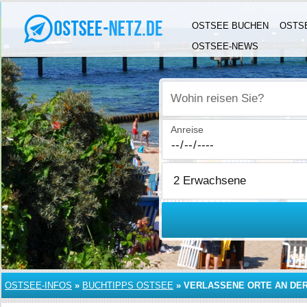
OSTSEE BUCHEN
OSTS
OSTSEE-NEWS
Wohin reisen Sie?
Anreise
OSTSEE-INFOS
»
BUCHTIPPS OSTSEE
»
VERLASSENE ORTE AN DE