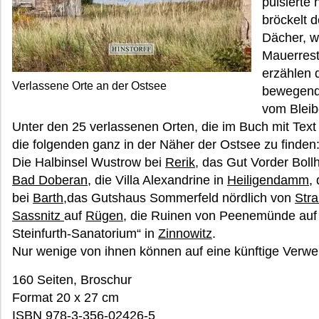
pulsierte 
bröckelt 
Dächer, w
Mauerrest
erzählen 
Verlassene Orte an der Ostsee
bewegend
vom Bleib
Unter den 25 verlassenen Orten, die im Buch mit Tex
die folgenden ganz in der Näher der Ostsee zu finden
Die Halbinsel Wustrow bei
Rerik
, das Gut Vorder Boll
Bad Doberan
, die Villa Alexandrine in
Heiligendamm
,
bei
Barth
,das Gutshaus Sommerfeld nördlich von
Stra
Sassnitz
auf
Rügen
, die Ruinen von Peenemünde au
Steinfurth-Sanatorium“ in
Zinnowitz
.
Nur wenige von ihnen können auf eine künftige Verwe
160 Seiten, Broschur
Format 20 x 27 cm
ISBN 978-3-356-02426-5