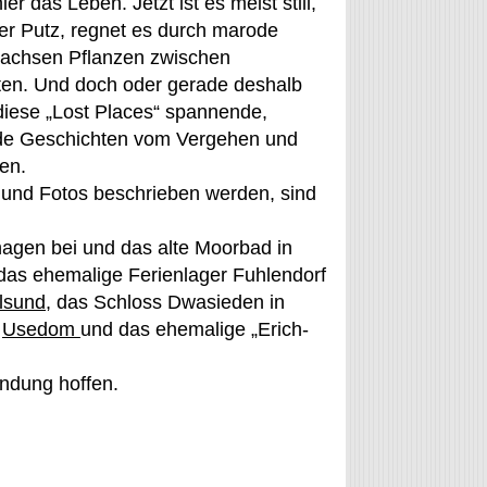
hier das Leben. Jetzt ist es meist still,
der Putz, regnet es durch marode
achsen Pflanzen zwischen
en. Und doch oder gerade deshalb
diese „Lost Places“ spannende,
e Geschichten vom Vergehen und
en.
t und Fotos beschrieben werden, sind
:
hagen bei und das alte Moorbad in
 das ehemalige Ferienlager Fuhlendorf
lsund
, das Schloss Dwasieden in
f
Usedom
und das ehemalige „Erich-
ndung hoffen.