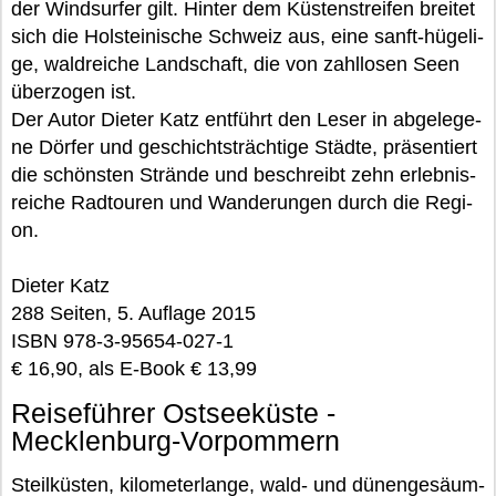
der Wind­sur­fer gilt. Hin­ter dem Küs­ten­strei­fen brei­tet
sich die Hol­stei­ni­sche Schweiz aus, eine sanft-hü­ge­li­
ge, wald­rei­che Land­schaft, die von zahl­lo­sen Seen
über­zo­gen ist.
Der Autor Die­ter Katz ent­führt den Leser in ab­ge­le­ge­
ne Dör­fer und ge­schichts­träch­ti­ge Städ­te, prä­sen­tiert
die schöns­ten Strän­de und be­schreibt zehn er­leb­nis­
rei­che Rad­tou­ren und Wan­de­run­gen durch die Re­gi­
on.
Dieter Katz
288 Seiten, 5. Auflage 2015
ISBN 978-3-95654-027-1
€ 16,90, als E-Book € 13,99
Reiseführer Ostseeküste -
Mecklenburg-Vorpommern
Steil­küs­ten, ki­lo­me­ter­lan­ge, wald- und dü­nen­ge­säum­