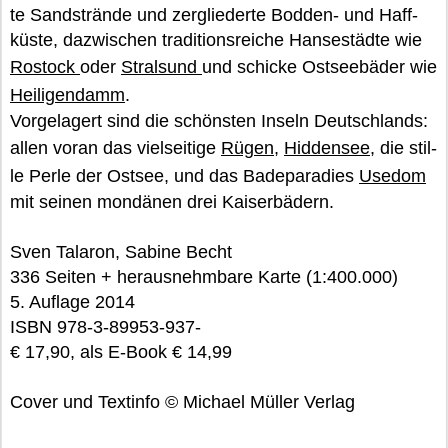
te Sand­strän­de und zer­glie­der­te Bod­den- und Haff­
küs­te, da­zwi­schen tra­di­ti­ons­rei­che Han­se­städ­te wie
Ros­tock
oder
Stral­sund
und schi­cke Ost­see­bä­der wie
Hei­li­gen­damm
.
Vor­ge­la­gert sind die schöns­ten In­seln Deutsch­lands:
allen voran das viel­sei­ti­ge
Rügen
,
Hid­den­see
, die stil­
le Perle der Ost­see, und das Ba­de­pa­ra­dies
Use­dom
mit sei­nen mon­dä­nen drei Kai­ser­bä­dern.
Sven Talaron, Sabine Becht
336 Seiten + herausnehmbare Karte (1:400.000)
5. Auflage 2014
ISBN 978-3-89953-937-
€ 17,90, als E-Book € 14,99
Cover und Textinfo © Michael Müller Verlag