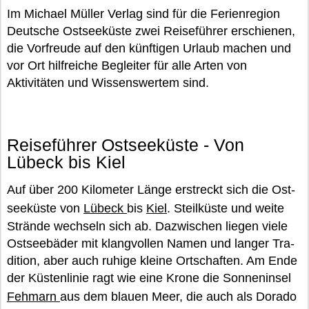
Im Michael Müller Verlag sind für die Ferienregion
Deutsche Ostseeküste zwei Reiseführer erschienen,
die Vorfreude auf den künftigen Urlaub machen und
vor Ort hilfreiche Begleiter für alle Arten von
Aktivitäten und Wissenswertem sind.
Reiseführer Ostseeküste - Von
Lübeck bis Kiel
Auf über 200 Ki­lo­me­ter Länge er­streckt sich die Ost­
see­küs­te von
Lü­beck
bis
Kiel
. Steil­küs­te und weite
Strän­de wech­seln sich ab. Da­zwi­schen lie­gen viele
Ost­see­bä­der mit klang­vol­len Namen und lan­ger Tra­
di­ti­on, aber auch ru­hi­ge klei­ne Ort­schaf­ten. Am Ende
der Küs­ten­li­nie ragt wie eine Krone die Son­nen­in­sel
Feh­marn
aus dem blau­en Meer, die auch als Do­ra­do