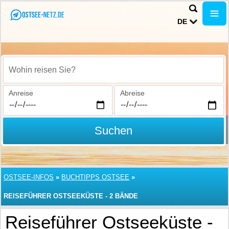
DE
Wohin reisen Sie?
Anreise
Abreise
Suchen
OSTSEE-INFOS
»
BUCHTIPPS OSTSEE
»
REISEFÜHRER OSTSEEKÜSTE - 2 BÄNDE
Reiseführer Ostseeküste -