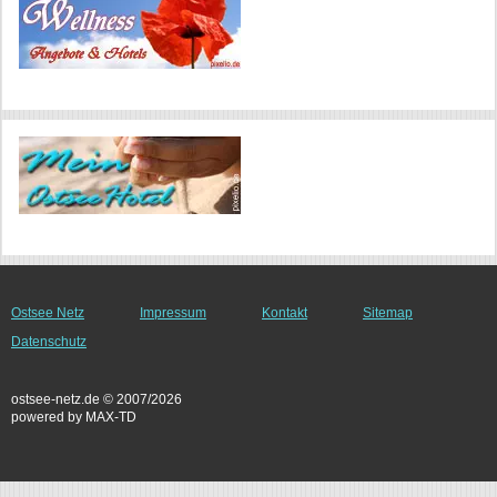
Ostsee Netz
Impressum
Kontakt
Sitemap
Datenschutz
ostsee-netz.de © 2007/2026
powered by MAX-TD