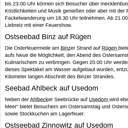
bis 23.00 Uhr können sich Besucher über mecklenbur
Köstlichkeiten und Musik genießen oder aber mit der F
Fackelwanderung um 18.30 Uhr teilnehmen. Ab 21.00 U
Liebreiz mit einer Feuershow.
Ostseebad Binz auf Rügen
Die Osterfeuermeile am
Binz
er Strand auf
Rügen
biet
aufs Neue die Möglichkeit, den Abend des Ostersamst
Kulinarischem zu verbringen. Gegen 20.00 Uhr werden 
dieses Spektakel am Wasser aufgebaut wurden, entzün
Kilometer langen Abschnitt des Binzer Strandes.
Seebad Ahlbeck auf Usedom
Neben der
Ahlbeck
er Seebrücke auf
Usedom
wird ebe
Meer“ bietet Besuchern am Ostersamstag und Osters
sowie Stockkuchen am Lagerfeuer.
Ostseebad Zinnowitz auf Usedom