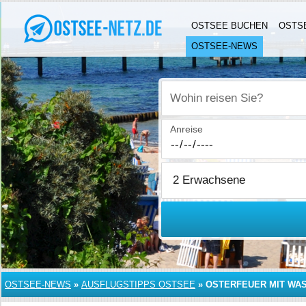
OSTSEE BUCHEN
OSTS
OSTSEE-NEWS
Wohin reisen Sie?
Anreise
OSTSEE-NEWS
»
AUSFLUGSTIPPS OSTSEE
»
OSTERFEUER MIT WA