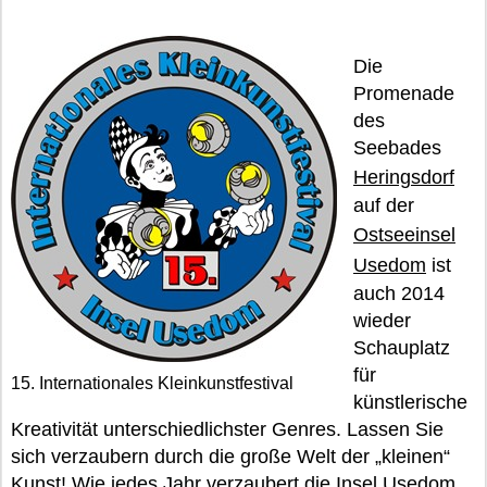
Die
Promenade
des
Seebades
Heringsdorf
auf der
Ostseeinsel
Usedom
ist
auch 2014
wieder
Schauplatz
für
15. Internationales Kleinkunstfestival
künstlerische
Kreativität unterschiedlichster Genres. Lassen Sie
sich verzaubern durch die große Welt der „kleinen“
Kunst! Wie jedes Jahr verzaubert die Insel Usedom