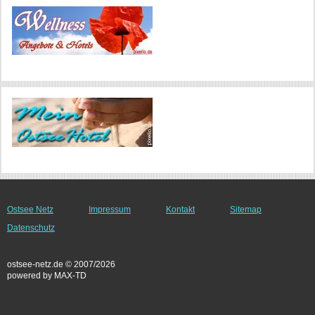
Ostsee Netz
Impressum
Kontakt
Sitemap
Datenschutz
ostsee-netz.de © 2007/2026
powered by MAX-TD