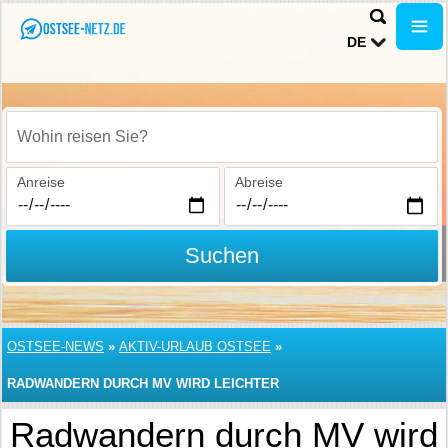
DE
Wohin reisen Sie?
Anreise
Abreise
Suchen
OSTSEE-NEWS
»
AKTIV-URLAUB OSTSEE
»
RADWANDERN DURCH MV WIRD LEICHTER
Radwandern durch MV wird