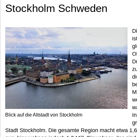
Stockholm Schweden
D
is
g
O
D
z
d
b
M
w
w
I
Blick auf die Altstadt von Stockholm
g
Stadt Stockholm. Die gesamte Region macht etwa 1,6