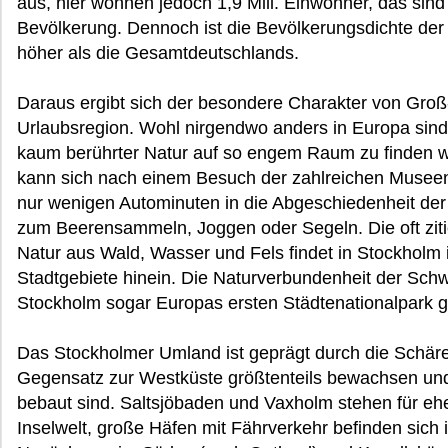
aus, hier wohnen jedoch 1,9 Mill. Einwohner, das sin
Bevölkerung. Dennoch ist die Bevölkerungsdichte der
höher als die Gesamtdeutschlands.
Daraus ergibt sich der besondere Charakter von Groß
Urlaubsregion. Wohl nirgendwo anders in Europa sind
kaum berührter Natur auf so engem Raum zu finden wi
kann sich nach einem Besuch der zahlreichen Museen
nur wenigen Autominuten in die Abgeschiedenheit der
zum Beerensammeln, Joggen oder Segeln. Die oft zit
Natur aus Wald, Wasser und Fels findet in Stockholm 
Stadtgebiete hinein. Die Naturverbundenheit der Schw
Stockholm sogar Europas ersten Städtenationalpark g
Das Stockholmer Umland ist geprägt durch die Schäre
Gegensatz zur Westküste größtenteils bewachsen un
bebaut sind. Saltsjöbaden und Vaxholm stehen für e
Inselwelt, große Häfen mit Fährverkehr befinden sich 