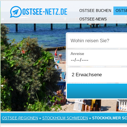
OSTSEE BUCHEN
OSTS
OSTSEE-NEWS
Wohin reisen Sie?
Anreise
OSTSEE-REGIONEN
»
STOCKHOLM SCHWEDEN
»
STOCKHOLMER S