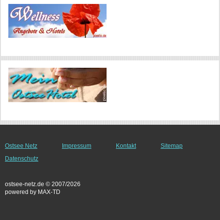
Ostsee Netz
Impressum
Kontakt
Sitemap
Datenschutz
ostsee-netz.de © 2007/2026
powered by MAX-TD