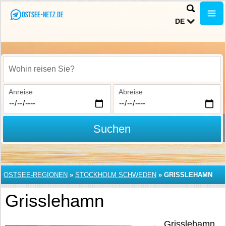
DE
Wohin reisen Sie?
Anreise
Abreise
Suchen
OSTSEE-REGIONEN
»
STOCKHOLM SCHWEDEN
»
GRISSLEHAMN
Grisslehamn
Grisslehamn