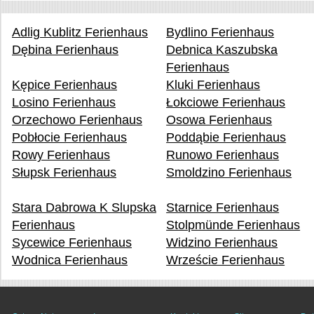
Adlig Kublitz Ferienhaus
Bydlino Ferienhaus
Dębina Ferienhaus
Debnica Kaszubska
Ferienhaus
Kępice Ferienhaus
Kluki Ferienhaus
Losino Ferienhaus
Łokciowe Ferienhaus
Orzechowo Ferienhaus
Osowa Ferienhaus
Pobłocie Ferienhaus
Poddąbie Ferienhaus
Rowy Ferienhaus
Runowo Ferienhaus
Słupsk Ferienhaus
Smoldzino Ferienhaus
Stara Dabrowa K Slupska
Starnice Ferienhaus
Ferienhaus
Stolpmünde Ferienhaus
Sycewice Ferienhaus
Widzino Ferienhaus
Wodnica Ferienhaus
Wrzeście Ferienhaus