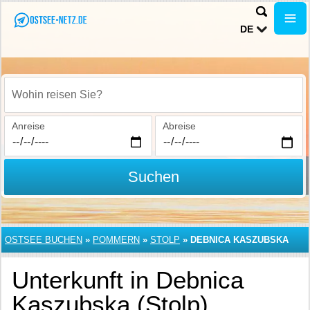
DE
Wohin reisen Sie?
Anreise
Abreise
Suchen
OSTSEE BUCHEN
»
POMMERN
»
STOLP
»
DEBNICA KASZUBSKA
Unterkunft in Debnica
Kaszubska (Stolp)