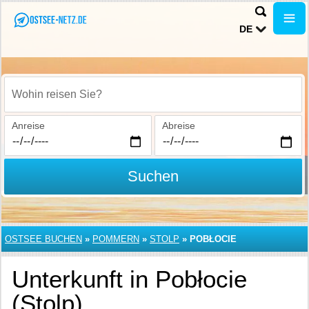
DE
Wohin reisen Sie?
Anreise
Abreise
Suchen
OSTSEE BUCHEN
»
POMMERN
»
STOLP
»
POBŁOCIE
Unterkunft in Pobłocie
(Stolp)