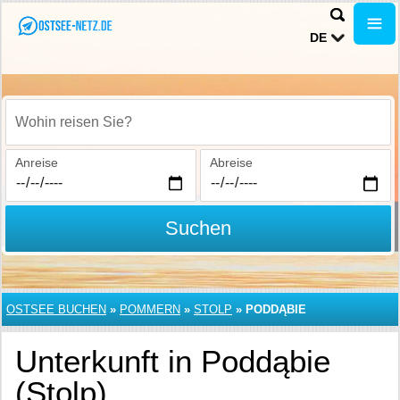
DE
Wohin reisen Sie?
Anreise
Abreise
Suchen
OSTSEE BUCHEN
»
POMMERN
»
STOLP
»
PODDĄBIE
Unterkunft in Poddąbie
(Stolp)