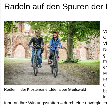
Radeln auf den Spuren der
V
O
V
N
g
m
e
M
F
O
Radler in der Klosterruine Eldena bei Greifswald
b
i
führt an ihre Wirkungsstätten – durch eine unvergleich