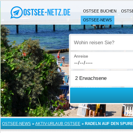
OSTSEE BUCHEN
OSTS
OSTSEE-NEWS
Wohin reisen Sie?
Anreise
OSTSEE-NEWS
»
AKTIV-URLAUB OSTSEE
»
RADELN AUF DEN SPUR