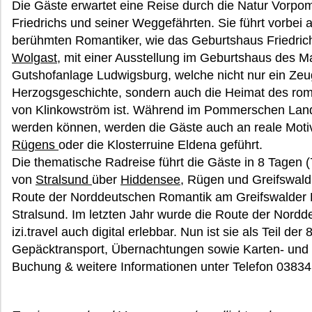
Die Gäste erwartet eine Reise durch die Natur Vorp
Friedrichs und seiner Weggefährten. Sie führt vorbei 
berühmten Romantiker, wie das Geburtshaus Friedric
Wolgast
, mit einer Ausstellung im Geburtshaus des M
Gutshofanlage Ludwigsburg, welche nicht nur ein Ze
Herzogsgeschichte, sondern auch die Heimat des rom
von Klinkowström ist. Während im Pommerschen Lan
werden können, werden die Gäste auch an reale Motiv
Rügens
oder die Klosterruine Eldena geführt.
Die thematische Radreise führt die Gäste in 8 Tagen 
von
Stralsund
über
Hiddensee
, Rügen und Greifswal
Route der Norddeutschen Romantik am Greifswalder 
Stralsund. Im letzten Jahr wurde die Route der Nord
izi.travel auch digital erlebbar. Nun ist sie als Teil d
Gepäcktransport, Übernachtungen sowie Karten- und 
Buchung & weitere Informationen unter Telefon 03834