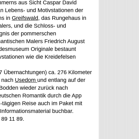
ommerns aus Sicht Caspar David
an Lebens- und Motivstationen der
hs in
Greifswald
, das Rungehaus in
alers, und die Schloss- und
ugnis der pommerschen
antischen Malers Friedrich August
desmuseum Originale bestaunt
stationen wie die Kreidefelsen
(7 Übernachtungen) ca. 276 Kilometer
d nach
Usedom
und entlang auf der
Bodden wieder zurück nach
deutschen Romantik durch die App
er 8-tägigen Reise auch im Paket mit
Informationsmaterial buchbar.
 89 11 89.