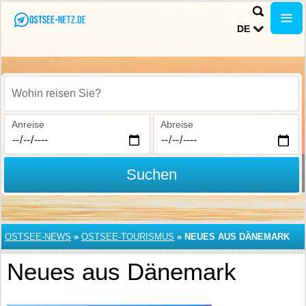
DE
Wohin reisen Sie?
Anreise
Abreise
Suchen
OSTSEE-NEWS
»
OSTSEE-TOURISMUS
»
NEUES AUS DÄNEMARK
Neues aus Dänemark