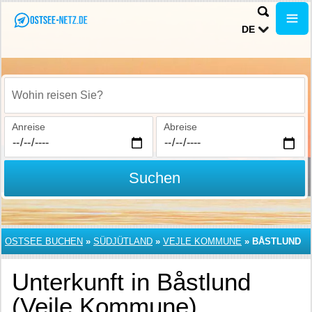
DE
Wohin reisen Sie?
Anreise
Abreise
Suchen
OSTSEE BUCHEN
»
SÜDJÜTLAND
»
VEJLE KOMMUNE
»
BÅSTLUND
Unterkunft in Båstlund
(Vejle Kommune)