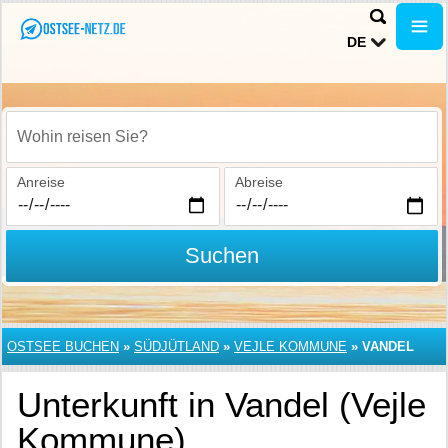
DE
Wohin reisen Sie?
Anreise
Abreise
Suchen
OSTSEE BUCHEN
»
SÜDJÜTLAND
»
VEJLE KOMMUNE
»
VANDEL
Unterkunft in Vandel (Vejle
Kommune)