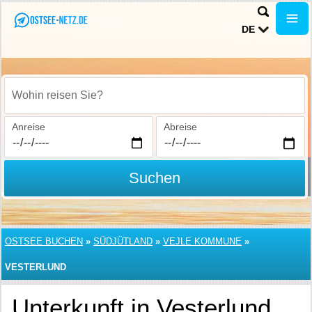
DE
Wohin reisen Sie?
Anreise
Abreise
Suchen
OSTSEE BUCHEN
»
SÜDJÜTLAND
»
VEJLE KOMMUNE
»
VESTERLUND
Unterkunft in Vesterlund