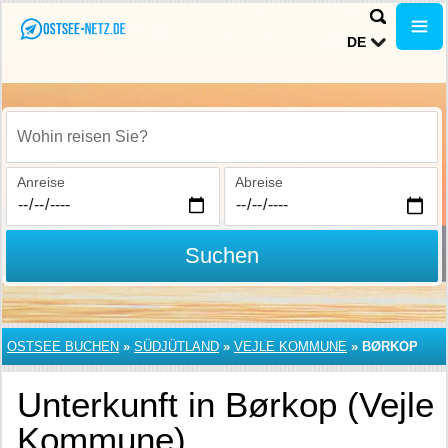
DE
Wohin reisen Sie?
Anreise
Abreise
Suchen
OSTSEE BUCHEN
»
SÜDJÜTLAND
»
VEJLE KOMMUNE
»
BØRKOP
Unterkunft in Børkop (Vejle
Kommune)