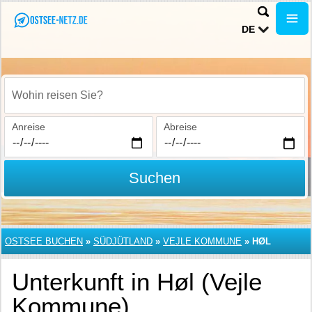
DE
Wohin reisen Sie?
Anreise
Abreise
Suchen
OSTSEE BUCHEN
»
SÜDJÜTLAND
»
VEJLE KOMMUNE
»
HØL
Unterkunft in Høl (Vejle
Kommune)