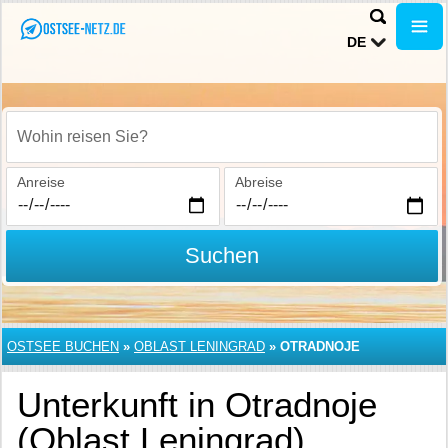
DE
Wohin reisen Sie?
Anreise
Abreise
Suchen
OSTSEE BUCHEN
»
OBLAST LENINGRAD
»
OTRADNOJE
Unterkunft in Otradnoje
(Oblast Leningrad)