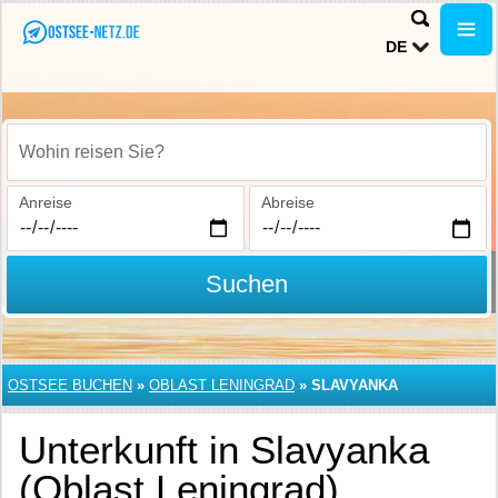
DE
Wohin reisen Sie?
Anreise
Abreise
Suchen
OSTSEE BUCHEN
»
OBLAST LENINGRAD
»
SLAVYANKA
Unterkunft in Slavyanka
(Oblast Leningrad)