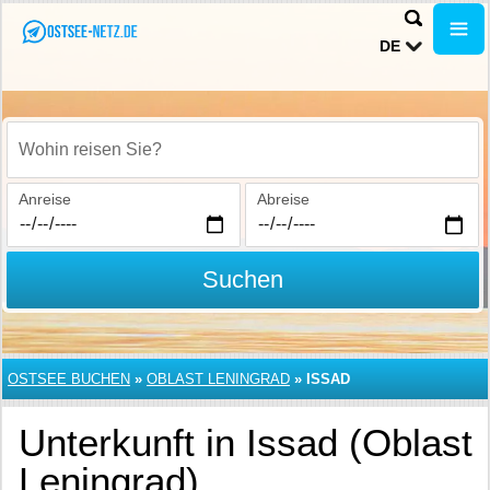
DE
Wohin reisen Sie?
Anreise
Abreise
Suchen
OSTSEE BUCHEN
»
OBLAST LENINGRAD
»
ISSAD
Unterkunft in Issad (Oblast
Leningrad)