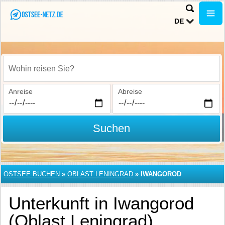
DE
Wohin reisen Sie?
Anreise
Abreise
Suchen
OSTSEE BUCHEN
»
OBLAST LENINGRAD
»
IWANGOROD
Unterkunft in Iwangorod
(Oblast Leningrad)