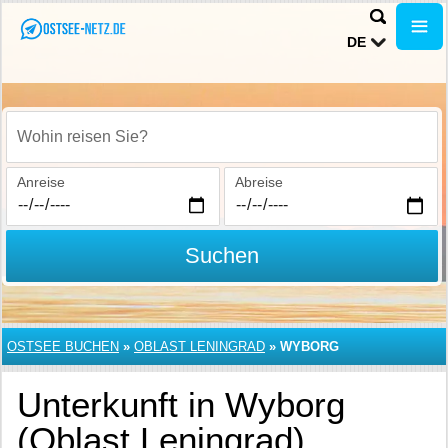
DE
Wohin reisen Sie?
Anreise
Abreise
Suchen
OSTSEE BUCHEN
»
OBLAST LENINGRAD
»
WYBORG
Unterkunft in Wyborg
(Oblast Leningrad)