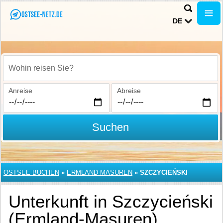
DE
Wohin reisen Sie?
Anreise
Abreise
Suchen
OSTSEE BUCHEN
»
ERMLAND-MASUREN
»
SZCZYCIEŃSKI
Unterkunft in Szczycieński
(Ermland-Masuren)