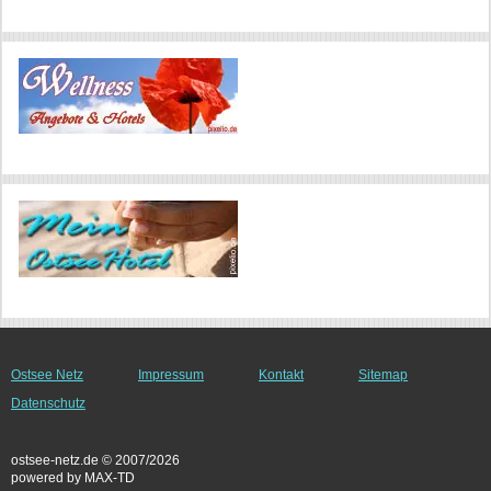
Ostsee Netz
Impressum
Kontakt
Sitemap
Datenschutz
ostsee-netz.de © 2007/2026
powered by MAX-TD