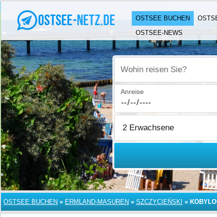
OSTSEE BUCHEN
OSTS
OSTSEE-NEWS
Wohin reisen Sie?
Anreise
OSTSEE BUCHEN
»
ERMLAND-MASUREN
»
SZCZYCIEŃSKI
»
KOBYLO