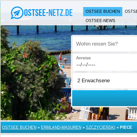
OSTSEE BUCHEN
OSTS
OSTSEE-NEWS
Wohin reisen Sie?
Anreise
OSTSEE BUCHEN
»
ERMLAND-MASUREN
»
SZCZYCIEŃSKI
»
PIECE