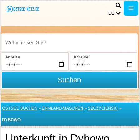
DE
Wohin reisen Sie?
Anreise
Abreise
Suchen
OSTSEE BUCHEN
»
ERMLAND-MASUREN
»
SZCZYCIEŃSKI
»
DYBOWO
Unterkunft in Dybowo