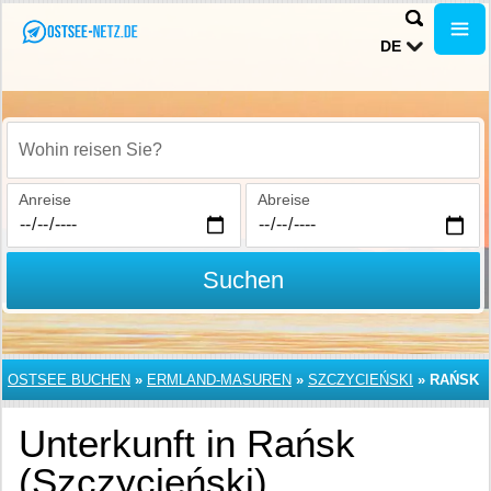
DE
Wohin reisen Sie?
Anreise
Abreise
Suchen
OSTSEE BUCHEN
»
ERMLAND-MASUREN
»
SZCZYCIEŃSKI
»
RAŃSK
Unterkunft in Rańsk
(Szczycieński)