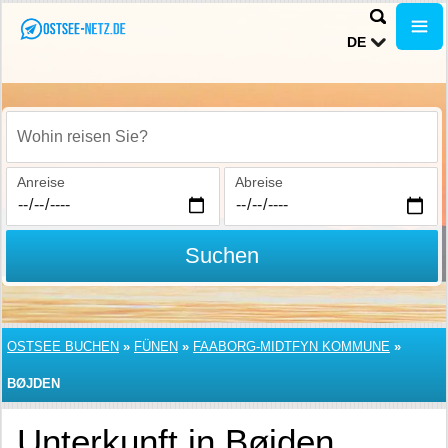
DE
Wohin reisen Sie?
Anreise
Abreise
Suchen
OSTSEE BUCHEN
»
FÜNEN
»
FAABORG-MIDTFYN KOMMUNE
»
BØJDEN
Unterkunft in Bøjden