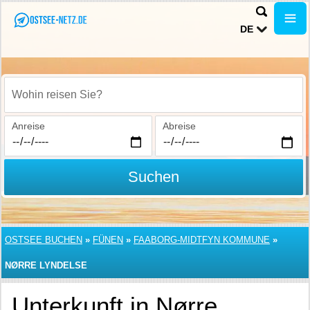
DE
Wohin reisen Sie?
Anreise
Abreise
Suchen
OSTSEE BUCHEN
»
FÜNEN
»
FAABORG-MIDTFYN KOMMUNE
»
NØRRE LYNDELSE
Unterkunft in Nørre