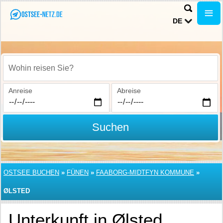
DE
Wohin reisen Sie?
Anreise
Abreise
Suchen
OSTSEE BUCHEN
»
FÜNEN
»
FAABORG-MIDTFYN KOMMUNE
»
ØLSTED
Unterkunft in Ølsted