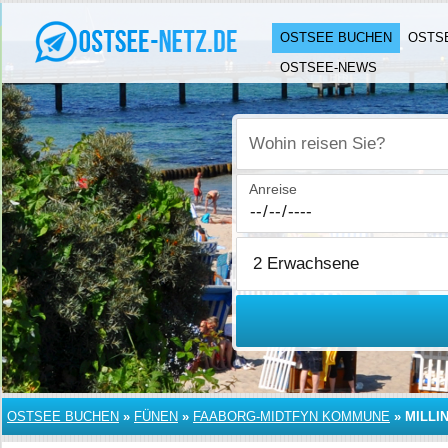
OSTSEE BUCHEN
OSTS
OSTSEE-NEWS
Wohin reisen Sie?
Anreise
OSTSEE BUCHEN
»
FÜNEN
»
FAABORG-MIDTFYN KOMMUNE
»
MILLI