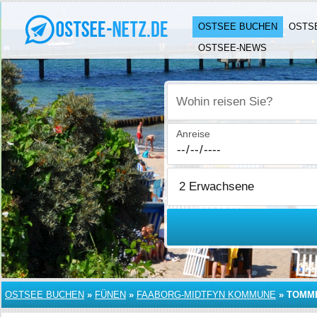
OSTSEE BUCHEN
OSTS
OSTSEE-NEWS
Wohin reisen Sie?
Anreise
OSTSEE BUCHEN
»
FÜNEN
»
FAABORG-MIDTFYN KOMMUNE
»
TOMM